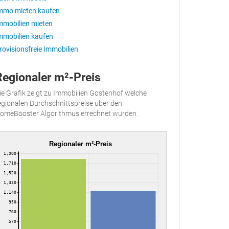
mmo mieten kaufen
mmobilien mieten
mmobilien kaufen
rovisionsfreie Immobilien
Regionaler m²-Preis
ie Grafik zeigt zu Immobilien Gostenhof welche
egionalen Durchschnittspreise über den
omeBooster Algorithmus errechnet wurden.
Regionaler m²-Preis
1,900
1,710
1,520
1,330
1,140
950
760
570