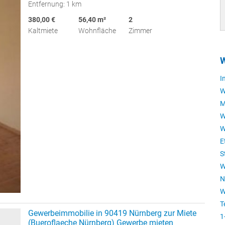
Entfernung: 1 km
380,00 €
56,40 m²
2
Kaltmiete
Wohnfläche
Zimmer
W
I
W
M
W
W
E
S
W
N
W
T
Gewerbeimmobilie in 90419 Nürnberg zur Miete
1
(Bueroflaeche Nürnberg) Gewerbe mieten