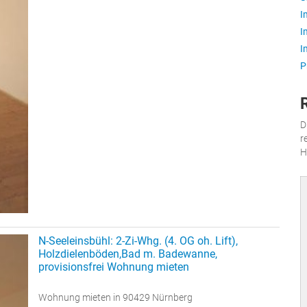
I
I
I
P
D
r
H
N-Seeleinsbühl: 2-Zi-Whg. (4. OG oh. Lift),
Holzdielenböden,Bad m. Badewanne,
provisionsfrei Wohnung mieten
Wohnung mieten in 90429 Nürnberg