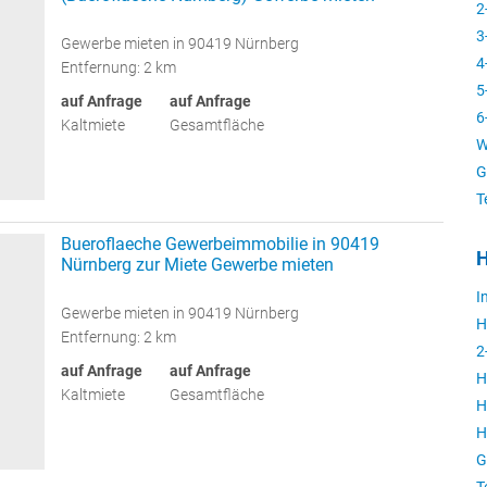
2
3
Gewerbe mieten in 90419 Nürnberg
4
Entfernung: 2 km
5
auf Anfrage
auf Anfrage
6
Kaltmiete
Gesamtfläche
W
G
T
Bueroflaeche Gewerbeimmobilie in 90419
H
Nürnberg zur Miete Gewerbe mieten
I
Gewerbe mieten in 90419 Nürnberg
H
Entfernung: 2 km
2
auf Anfrage
auf Anfrage
H
Kaltmiete
Gesamtfläche
H
H
G