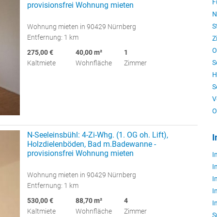
F
provisionsfrei Wohnung mieten
N
S
Wohnung mieten in 90429 Nürnberg
Entfernung: 1 km
Z
O
275,00 €
40,00 m²
1
S
Kaltmiete
Wohnfläche
Zimmer
H
S
V
O
N-Seeleinsbühl: 4-Zi-Whg. (1. OG oh. Lift),
I
Holzdielenböden, Bad m.Badewanne -
provisionsfrei Wohnung mieten
I
I
Wohnung mieten in 90429 Nürnberg
I
Entfernung: 1 km
I
530,00 €
88,70 m²
4
I
Kaltmiete
Wohnfläche
Zimmer
S