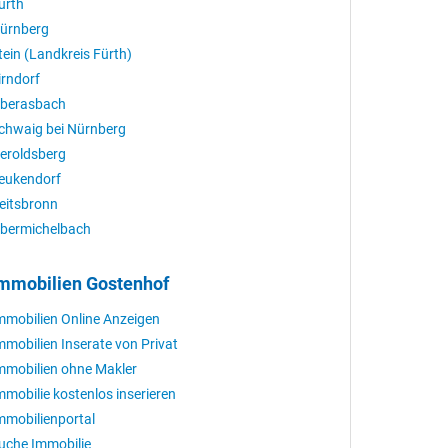
ürth
ürnberg
tein (Landkreis Fürth)
irndorf
berasbach
chwaig bei Nürnberg
eroldsberg
eukendorf
eitsbronn
bermichelbach
mmobilien Gostenhof
mmobilien Online Anzeigen
mmobilien Inserate von Privat
mmobilien ohne Makler
mmobilie kostenlos inserieren
mmobilienportal
uche Immobilie