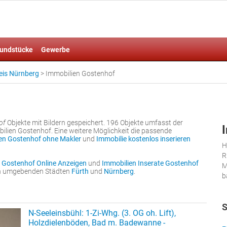
undstücke
Gewerbe
eis Nürnberg
>
Immobilien Gostenhof
of
Objekte mit Bildern gespeichert. 196 Objekte umfasst der
lien Gostenhof. Eine weitere Möglichkeit die passende
en Gostenhof ohne Makler
und
Immobilie kostenlos inserieren
H
R
 Gostenhof Online Anzeigen
und
Immobilien Inserate Gostenhof
M
den umgebenden Städten
Fürth
und
Nürnberg
.
b
S
N-Seeleinsbühl: 1-Zi-Whg. (3. OG oh. Lift),
Holzdielenböden, Bad m. Badewanne -