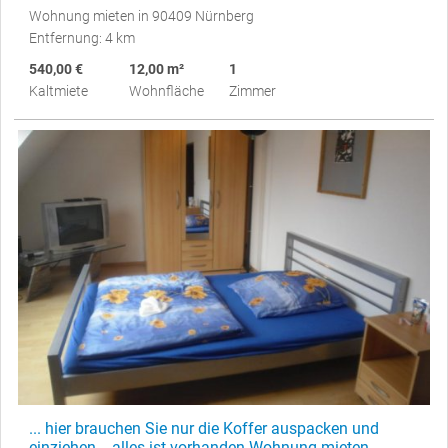
Wohnung mieten in 90409 Nürnberg
Entfernung: 4 km
540,00 €
12,00 m²
1
Kaltmiete
Wohnfläche
Zimmer
... hier brauchen Sie nur die Koffer auspacken und
einziehen... alles ist vorhanden Wohnung mieten