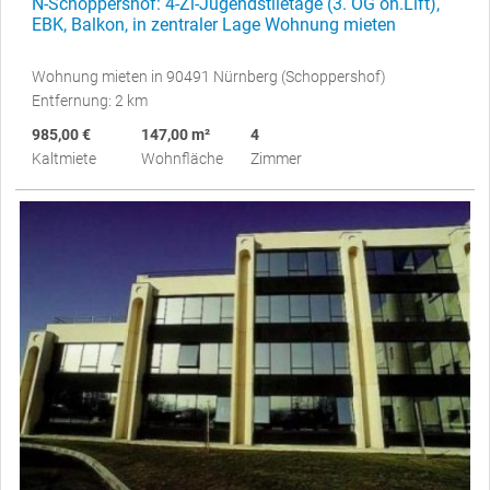
N-Schoppershof: 4-Zi-Jugendstiletage (3. OG oh.Lift),
EBK, Balkon, in zentraler Lage Wohnung mieten
Wohnung mieten in 90491 Nürnberg (Schoppershof)
Entfernung: 2 km
985,00 €
147,00 m²
4
Kaltmiete
Wohnfläche
Zimmer