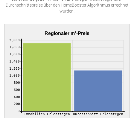
Durchschnittspreise über den HomeBooster Algorithmus errechnet
wurden.
Regionaler m²-Preis
2,000
1,800
1,600
1,400
1,200
1,000
800
600
400
200
0
Immobilien Erlenstegen
Durchschnitt Erlenstegen