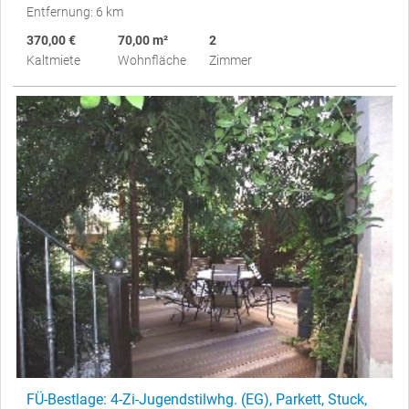
Entfernung: 6 km
370,00 €
70,00 m²
2
Kaltmiete
Wohnfläche
Zimmer
FÜ-Bestlage: 4-Zi-Jugendstilwhg. (EG), Parkett, Stuck,