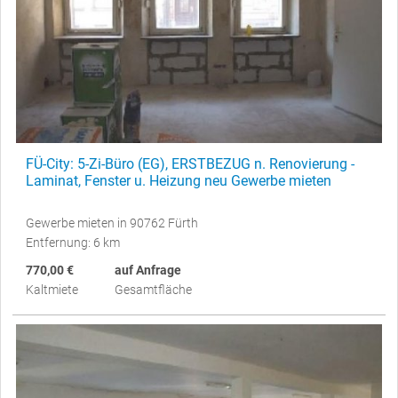
FÜ-City: 5-Zi-Büro (EG), ERSTBEZUG n. Renovierung -
Laminat, Fenster u. Heizung neu Gewerbe mieten
Gewerbe mieten in 90762 Fürth
Entfernung: 6 km
770,00 €
auf Anfrage
Kaltmiete
Gesamtfläche