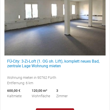
FÜ-City: 3-Zi-Loft (1. OG oh. Lift), komplett neues Bad,
zentrale Lage Wohnung mieten
Wohnung mieten in 90762 Fürth
Entfernung: 6 km
600,00 €
120,00 m²
3
Kaltmiete
Wohnfläche
Zimmer