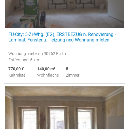
FÜ-City: 5-Zi-Whg. (EG), ERSTBEZUG n. Renovierung -
Laminat, Fenster u. Heizung neu Wohnung mieten
Wohnung mieten in 90762 Fürth
Entfernung: 6 km
770,00 €
140,00 m²
5
Kaltmiete
Wohnfläche
Zimmer