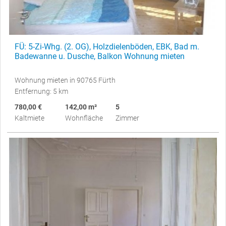
FÜ: 5-Zi-Whg. (2. OG), Holzdielenböden, EBK, Bad m.
Badewanne u. Dusche, Balkon Wohnung mieten
Wohnung mieten in 90765 Fürth
Entfernung: 5 km
780,00 €
142,00 m²
5
Kaltmiete
Wohnfläche
Zimmer