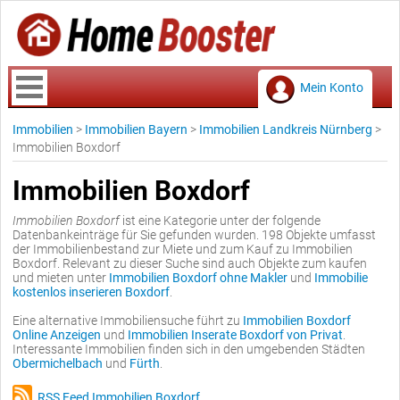
Mein Konto
Immobilien
>
Immobilien Bayern
>
Immobilien Landkreis Nürnberg
>
Immobilien Boxdorf
Immobilien Boxdorf
Immobilien Boxdorf
ist eine Kategorie unter der folgende
Datenbankeinträge für Sie gefunden wurden. 198 Objekte umfasst
der Immobilienbestand zur Miete und zum Kauf zu Immobilien
Boxdorf. Relevant zu dieser Suche sind auch Objekte zum kaufen
und mieten unter
Immobilien Boxdorf ohne Makler
und
Immobilie
kostenlos inserieren Boxdorf
.
Eine alternative Immobiliensuche führt zu
Immobilien Boxdorf
Online Anzeigen
und
Immobilien Inserate Boxdorf von Privat
.
Interessante Immobilien finden sich in den umgebenden Städten
Obermichelbach
und
Fürth
.
RSS Feed Immobilien Boxdorf