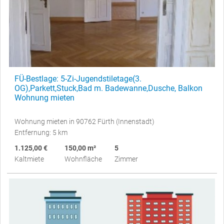
FÜ-Bestlage: 5-Zi-Jugendstiletage(3.
OG),Parkett,Stuck,Bad m. Badewanne,Dusche, Balkon
Wohnung mieten
Wohnung mieten in 90762 Fürth (Innenstadt)
Entfernung: 5 km
1.125,00 €
150,00 m²
5
Kaltmiete
Wohnfläche
Zimmer