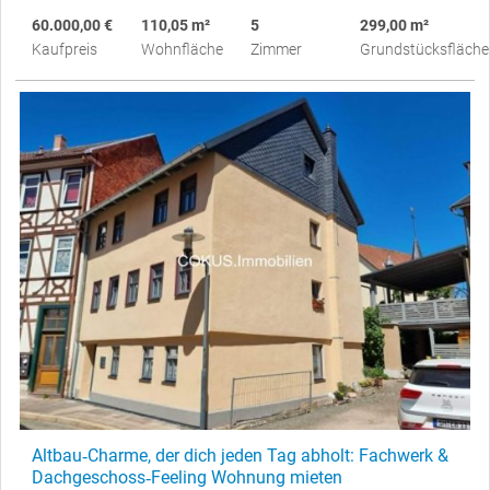
60.000,00 €
110,05 m²
5
299,00 m²
Kaufpreis
Wohnfläche
Zimmer
Grundstücksfläche
Altbau‑Charme, der dich jeden Tag abholt: Fachwerk &
Dachgeschoss‑Feeling Wohnung mieten