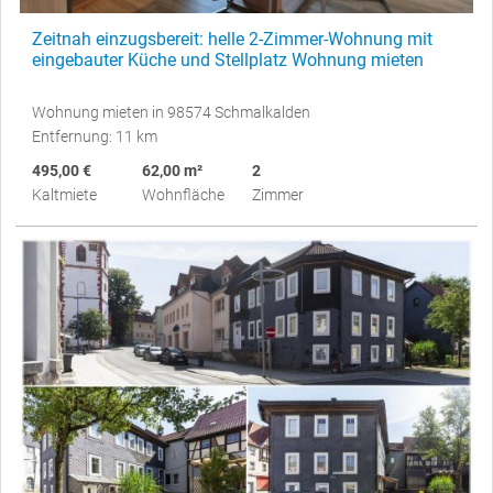
Zeitnah einzugsbereit: helle 2-Zimmer-Wohnung mit
eingebauter Küche und Stellplatz Wohnung mieten
Wohnung mieten in 98574 Schmalkalden
Entfernung: 11 km
495,00 €
62,00 m²
2
Kaltmiete
Wohnfläche
Zimmer