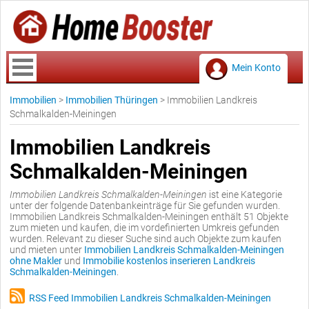
Mein Konto
Immobilien
>
Immobilien Thüringen
>
Immobilien Landkreis
Schmalkalden-Meiningen
Immobilien Landkreis
Schmalkalden-Meiningen
Immobilien Landkreis Schmalkalden-Meiningen
ist eine Kategorie
unter der folgende Datenbankeinträge für Sie gefunden wurden.
Immobilien Landkreis Schmalkalden-Meiningen enthält 51 Objekte
zum mieten und kaufen, die im vordefinierten Umkreis gefunden
wurden. Relevant zu dieser Suche sind auch Objekte zum kaufen
und mieten unter
Immobilien Landkreis Schmalkalden-Meiningen
ohne Makler
und
Immobilie kostenlos inserieren Landkreis
Schmalkalden-Meiningen
.
RSS Feed Immobilien Landkreis Schmalkalden-Meiningen