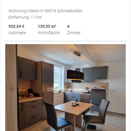
Wohnung mieten in 98574 Schmalkalden
Entfernung: 11 km
932,54 €
129,52 m²
4
Kaltmiete
Wohnfläche
Zimmer