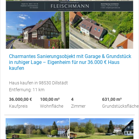
Charmantes Sanierungsobjekt mit Garage & Grundstück
in ruhiger Lage – Eigenheim für nur 36.000 € Haus
kaufen
Haus kaufen in 98530 Dillstädt
Entfernung: 11 km
36.000,00 €
100,00 m²
4
631,00 m²
Kaufpreis
Wohnfläche
Zimmer
Grundstücksfläche