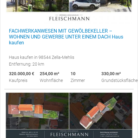
FACHWERKANWESEN MIT GEWÖLBEKELLER –
WOHNEN UND GEWERBE UNTER EINEM DACH Haus
kaufen
Haus kaufen in 98544 Zella-Mehlis
Entfernung: 20 km
320.000,00 €
254,00 m²
10
330,00 m²
Kaufpreis
Wohnfläche
Zimmer
Grundstücksfläche