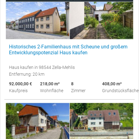
Historisches 2-Familienhaus mit Scheune und großem
Entwicklungspotenzial Haus kaufen
Haus kaufen in 98544 Zella-Mehlis
Entfernung: 20 km
92.000,00 €
218,00 m²
8
408,00 m²
Kaufpreis
Wohnfläche
Zimmer
Grundstücksfläche