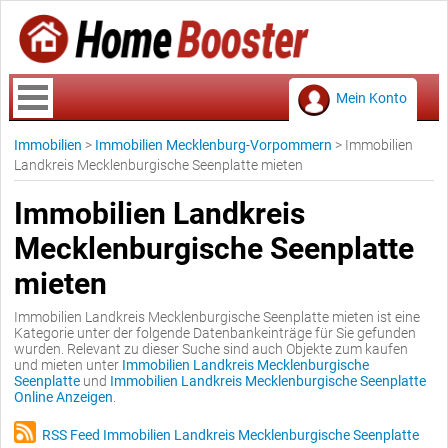
Mein Konto
Immobilien
>
Immobilien Mecklenburg-Vorpommern
>
Immobilien
Landkreis Mecklenburgische Seenplatte mieten
Immobilien Landkreis
Mecklenburgische Seenplatte
mieten
Immobilien Landkreis Mecklenburgische Seenplatte mieten ist eine
Kategorie unter der folgende Datenbankeinträge für Sie gefunden
wurden. Relevant zu dieser Suche sind auch Objekte zum kaufen
und mieten unter
Immobilien Landkreis Mecklenburgische
Seenplatte
und
Immobilien Landkreis Mecklenburgische Seenplatte
Online Anzeigen
.
RSS Feed Immobilien Landkreis Mecklenburgische Seenplatte