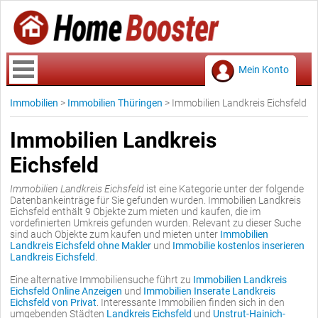
Mein Konto
Immobilien
>
Immobilien Thüringen
>
Immobilien Landkreis Eichsfeld
Immobilien Landkreis
Eichsfeld
Immobilien Landkreis Eichsfeld
ist eine Kategorie unter der folgende
Datenbankeinträge für Sie gefunden wurden. Immobilien Landkreis
Eichsfeld enthält 9 Objekte zum mieten und kaufen, die im
vordefinierten Umkreis gefunden wurden. Relevant zu dieser Suche
sind auch Objekte zum kaufen und mieten unter
Immobilien
Landkreis Eichsfeld ohne Makler
und
Immobilie kostenlos inserieren
Landkreis Eichsfeld
.
Eine alternative Immobiliensuche führt zu
Immobilien Landkreis
Eichsfeld Online Anzeigen
und
Immobilien Inserate Landkreis
Eichsfeld von Privat
. Interessante Immobilien finden sich in den
umgebenden Städten
Landkreis Eichsfeld
und
Unstrut-Hainich-