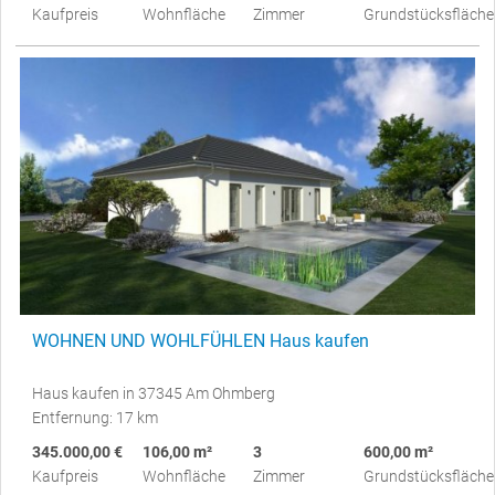
Kaufpreis
Wohnfläche
Zimmer
Grundstücksfläche
WOHNEN UND WOHLFÜHLEN Haus kaufen
Haus kaufen in 37345 Am Ohmberg
Entfernung: 17 km
345.000,00 €
106,00 m²
3
600,00 m²
Kaufpreis
Wohnfläche
Zimmer
Grundstücksfläche