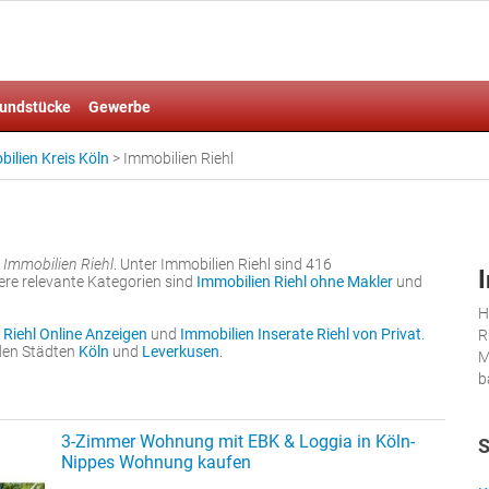
undstücke
Gewerbe
ilien Kreis Köln
>
Immobilien Riehl
r
Immobilien Riehl
. Unter Immobilien Riehl sind 416
ere relevante Kategorien sind
Immobilien Riehl ohne Makler
und
H
 Riehl Online Anzeigen
und
Immobilien Inserate Riehl von Privat
.
R
nden Städten
Köln
und
Leverkusen
.
M
b
3-Zimmer Wohnung mit EBK & Loggia in Köln-
S
Nippes Wohnung kaufen