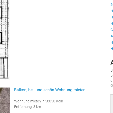
2
H
H
H
G
T
H
H
B
b
d
Q
Balkon, hell und schön Wohnung mieten
Wohnung mieten in 50858 Köln
Entfernung: 3 km