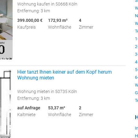
S
Wohnung kaufen in 50668 Köln
W
Entfernung: 3 km
N
399.000,00 €
172,93 m²
4
W
Kaufpreis
Wohnfläche
Zimmer
T
1
2
3
4
5
Hier tanzt Ihnen keiner auf dem Kopf herum
Wohnung mieten
6
W
Wohnung mieten in 50735 Köln
G
Entfernung: 3 km
T
auf Anfrage
53,37 m²
2
Kaltmiete
Wohnfläche
Zimmer
H
I
H