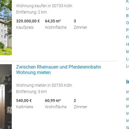
K
Wohnung kaufen in 50733 Köln
L
Entfernung: 2 km
B
329.000,00 €
64,35 m²
3
O
Kaufpreis
Wohnfläche
Zimmer
P
F
H
M
L
L
Zwischen Rheinauen und Pferderennbahn
Wohnung mieten
I
Wohnung mieten in 50735 Köln
Entfernung: 3 km
I
I
540,00 €
60,99 m²
2
I
Kaltmiete
Wohnfläche
Zimmer
I
I
S