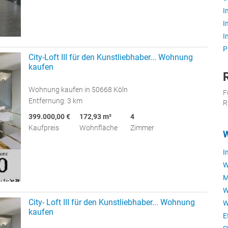
I
I
I
P
City-Loft III für den Kunstliebhaber... Wohnung
kaufen
Wohnung kaufen in 50668 Köln
F
Entfernung: 3 km
R
399.000,00 €
172,93 m²
4
Kaufpreis
Wohnfläche
Zimmer
W
I
W
M
W
City- Loft III für den Kunstliebhaber... Wohnung
W
kaufen
E