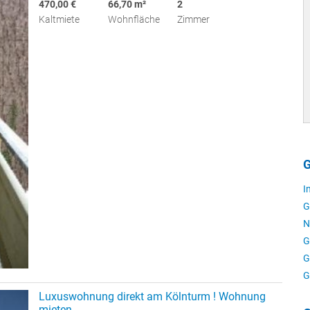
470,00 €
66,70 m²
2
Kaltmiete
Wohnfläche
Zimmer
G
I
G
N
G
G
G
Luxuswohnung direkt am Kölnturm ! Wohnung
mieten