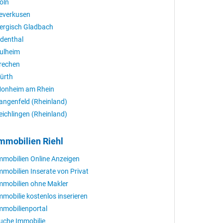
öln
everkusen
ergisch Gladbach
denthal
ulheim
rechen
ürth
onheim am Rhein
angenfeld (Rheinland)
eichlingen (Rheinland)
mmobilien Riehl
mmobilien Online Anzeigen
mmobilien Inserate von Privat
mmobilien ohne Makler
mmobilie kostenlos inserieren
mmobilienportal
uche Immobilie