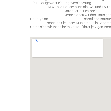
-- inkl. Baugewährleistungsversicherung --------------------
----------------- KfW - alle Häuser auch als E40 und E60 erhä
--------------------------------- Garantierter Festpreis -------
--------------------------------- Gerne planen wir das H
Haustyp an ----------------------------------- sämtliche Baus
---------------- möchten Sie unser Musterhaus in Schömberg se
Gerne sind wir Ihnen beim Verkauf Ihrer jetzigen Immobil