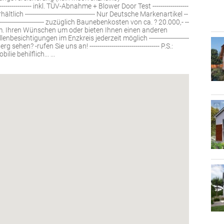
--------------- inkl. TÜV-Abnahme + Blower Door Test ------------------
ltlich ----------------------------------- Nur Deutsche Markenartikel --
---------------------------- zuzüglich Baunebenkosten von ca. ? 20.000,- --
aus gem. Ihren Wünschen um oder bieten Ihnen einen anderen
tellenbesichtigungen im Enzkreis jederzeit möglich --------------------
hen? -rufen Sie uns an! ----------------------------------- P.S.:
ie behilflich... ...