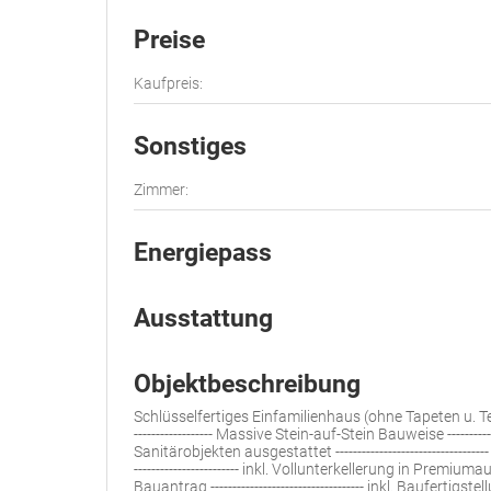
Preise
Kaufpreis:
Sonstiges
Zimmer:
Energiepass
Ausstattung
Objektbeschreibung
Schlüsselfertiges Einfamilienhaus (ohne Tapeten u. Tep
------------------ Massive Stein-auf-Stein Bauweise ---------
Sanitärobjekten ausgestattet ----------------------------------- in
------------------------ inkl. Vollunterkellerung in Premiumausf
Bauantrag ----------------------------------- inkl. Baufertigste