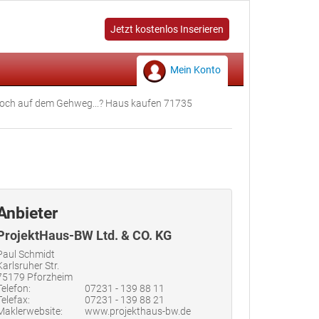
Jetzt kostenlos Inserieren
Mein Konto
 noch auf dem Gehweg...? Haus kaufen 71735
Anbieter
ProjektHaus-BW Ltd. & CO. KG
Paul Schmidt
Karlsruher Str.
75179 Pforzheim
Telefon:
07231 - 139 88 11
Telefax:
07231 - 139 88 21
Maklerwebsite:
www.projekthaus-bw.de