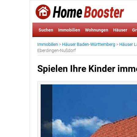
Suchen
Immobilien
Wohnungen
Häuser
Gr
Immobilien
>
Häuser Baden-Württemberg
>
Häuser L
Eberdingen-Nußdorf
Spielen Ihre Kinder im