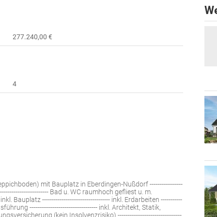
We
277.240,00 €
4
pichboden) mit Bauplatz in Eberdingen-Nußdorf -----------------
-------------------------- Bad u. WC raumhoch gefliest u. m.
kl. Bauplatz ----------------------------------- inkl. Erdarbeiten -----------
ührung ----------------------------------- inkl. Architekt, Statik,
llungsversicherung (kein Insolvenzrisiko) ---------------------------------