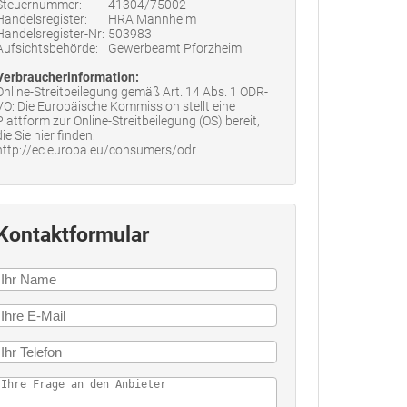
Steuernummer:
41304/75002
Handelsregister:
HRA Mannheim
Handelsregister-Nr:
503983
Aufsichtsbehörde:
Gewerbeamt Pforzheim
Verbraucherinformation:
Online-Streitbeilegung gemäß Art. 14 Abs. 1 ODR-
VO: Die Europäische Kommission stellt eine
Plattform zur Online-Streitbeilegung (OS) bereit,
die Sie hier finden:
http://ec.europa.eu/consumers/odr
Kontaktformular