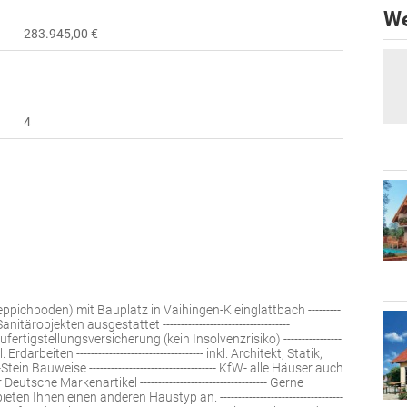
We
283.945,00 €
4
ppichboden) mit Bauplatz in Vaihingen-Kleinglattbach ---------
nitärobjekten ausgestattet -----------------------------------
l. Baufertigstellungsversicherung (kein Insolvenzrisiko) ----------------
inkl. Erdarbeiten ----------------------------------- inkl. Architekt, Statik,
f-Stein Bauweise ----------------------------------- KfW- alle Häuser auch
ur Deutsche Markenartikel ----------------------------------- Gerne
hnen einen anderen Haustyp an. ----------------------------------