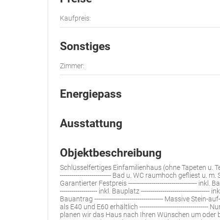
Kaufpreis:
Sonstiges
Zimmer:
Energiepass
Ausstattung
Objektbeschreibung
Schlüsselfertiges Einfamilienhaus (ohne Tapeten u. Te
-------------------------- Bad u. WC raumhoch gefliest u. m. Sa
Garantierter Festpreis ----------------------------------- ink
------------------- inkl. Bauplatz ----------------------------------- 
Bauantrag ----------------------------------- Massive Stein-au
als E40 und E60 erhältlich ----------------------------------- N
planen wir das Haus nach Ihren Wünschen um oder bieten I