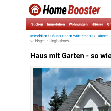
Suchen
Immobilien
Wohnungen
Häuser
Gr
Immobilien
>
Häuser Baden-Württemberg
>
Häuser L
Vaihingen-Kleinglattbach
Haus mit Garten - so wie