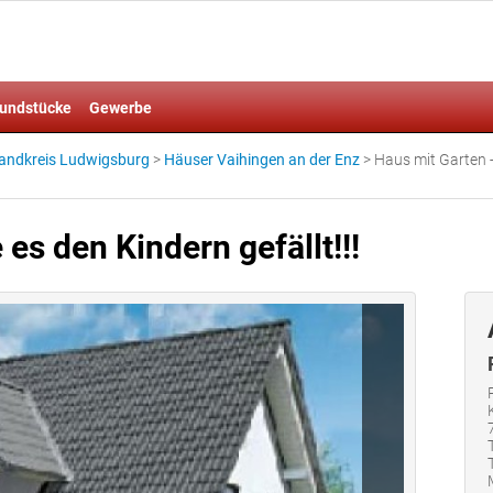
undstücke
Gewerbe
andkreis Ludwigsburg
>
Häuser Vaihingen an der Enz
>
Haus mit Garten -
 es den Kindern gefällt!!!