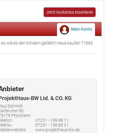
Jetzt kostenlos Inserieren
Mein Konto
 so wie es den Kindern gefällt!!! Haus kaufen 71665
Anbieter
ProjektHaus-BW Ltd. & CO. KG
Paul Schmidt
Karlsruher Str.
75179 Pforzheim
Telefon:
07231 - 139 88 11
Telefax:
07231 - 139 88 21
Maklerwebsite:
www.projekthaus-bw.de