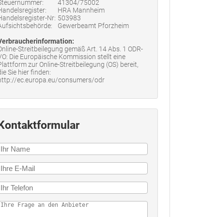
Steuernummer:
41304/75002
Handelsregister:
HRA Mannheim
Handelsregister-Nr:
503983
Aufsichtsbehörde:
Gewerbeamt Pforzheim
Verbraucherinformation:
Online-Streitbeilegung gemäß Art. 14 Abs. 1 ODR-
VO: Die Europäische Kommission stellt eine
Plattform zur Online-Streitbeilegung (OS) bereit,
die Sie hier finden:
http://ec.europa.eu/consumers/odr
Kontaktformular