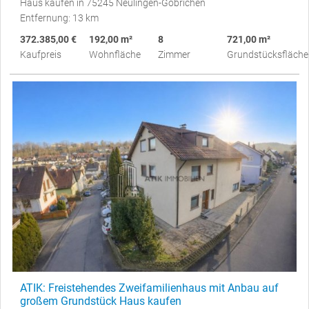
Haus kaufen in 75245 Neulingen-Göbrichen
Entfernung: 13 km
372.385,00 €
192,00 m²
8
721,00 m²
Kaufpreis
Wohnfläche
Zimmer
Grundstücksfläche
ATIK: Freistehendes Zweifamilienhaus mit Anbau auf
großem Grundstück Haus kaufen