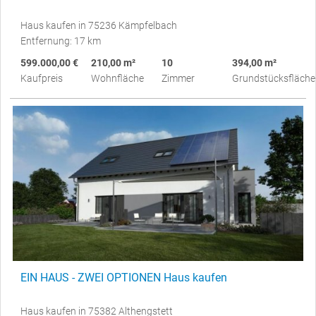
Haus kaufen in 75236 Kämpfelbach
Entfernung: 17 km
599.000,00 €
210,00 m²
10
394,00 m²
Kaufpreis
Wohnfläche
Zimmer
Grundstücksfläche
EIN HAUS - ZWEI OPTIONEN Haus kaufen
Haus kaufen in 75382 Althengstett