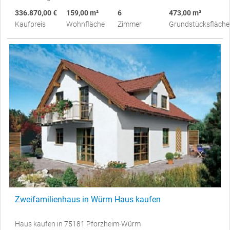
336.870,00 €
159,00 m²
6
473,00 m²
Kaufpreis
Wohnfläche
Zimmer
Grundstücksfläche
Zweifamilienhaus in Würm Haus kaufen
Haus kaufen in 75181 Pforzheim-Würm