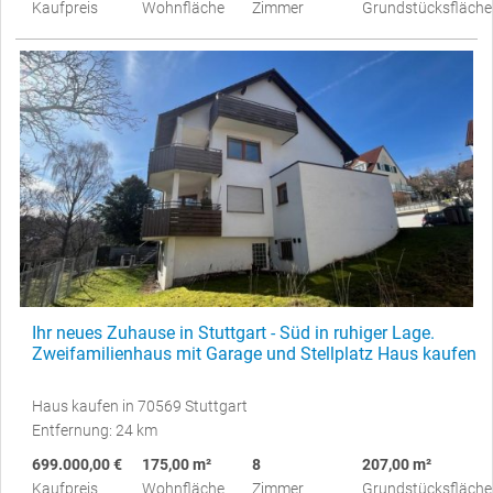
Kaufpreis
Wohnfläche
Zimmer
Grundstücksfläche
Ihr neues Zuhause in Stuttgart - Süd in ruhiger Lage.
Zweifamilienhaus mit Garage und Stellplatz Haus kaufen
Haus kaufen in 70569 Stuttgart
Entfernung: 24 km
699.000,00 €
175,00 m²
8
207,00 m²
Kaufpreis
Wohnfläche
Zimmer
Grundstücksfläche