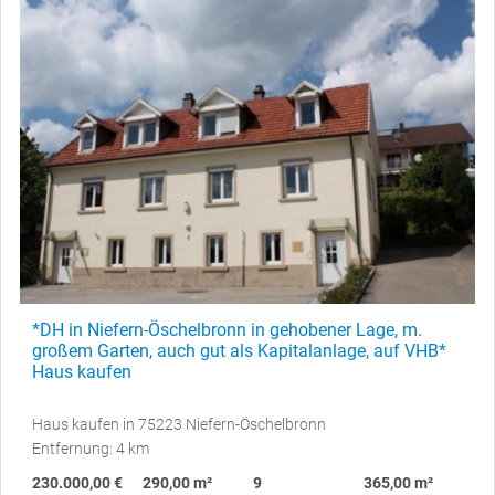
*DH in Niefern-Öschelbronn in gehobener Lage, m.
großem Garten, auch gut als Kapitalanlage, auf VHB*
Haus kaufen
Haus kaufen in 75223 Niefern-Öschelbronn
Entfernung: 4 km
230.000,00 €
290,00 m²
9
365,00 m²