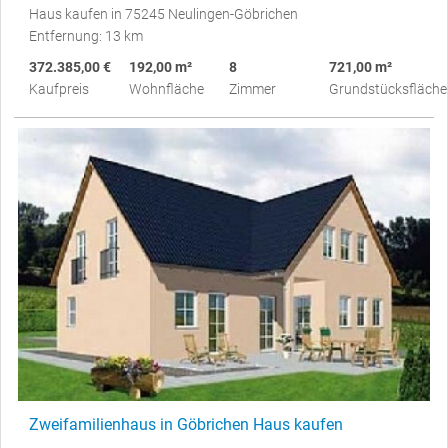
Haus kaufen in 75245 Neulingen-Göbrichen
Entfernung: 13 km
372.385,00 €
192,00 m²
8
721,00 m²
Kaufpreis
Wohnfläche
Zimmer
Grundstücksfläche
Zweifamilienhaus in Göbrichen Haus kaufen