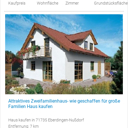
Kaufpreis
Wohnfläche
Zimmer
Grundstücksfläche
Attraktives Zweifamilienhaus- wie geschaffen für große
Familien Haus kaufen
Haus kaufen in 71735 Eberdingen-Nußdorf
Entfernung: 7 km