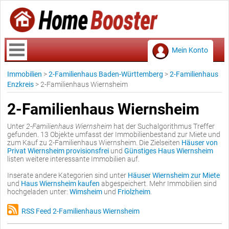
Mein Konto
Immobilien
>
2-Familienhaus Baden-Württemberg
>
2-Familienhaus
Enzkreis
>
2-Familienhaus Wiernsheim
2-Familienhaus Wiernsheim
Unter
2-Familienhaus Wiernsheim
hat der Suchalgorithmus Treffer
gefunden. 13 Objekte umfasst der Immobilienbestand zur Miete und
zum Kauf zu 2-Familienhaus Wiernsheim. Die Zielseiten
Häuser von
Privat Wiernsheim provisionsfrei
und
Günstiges Haus Wiernsheim
listen weitere interessante Immobilien auf.
Inserate andere Kategorien sind unter
Häuser Wiernsheim zur Miete
und
Haus Wiernsheim kaufen
abgespeichert. Mehr Immobilien sind
hochgeladen unter:
Wimsheim
und
Friolzheim
.
RSS Feed 2-Familienhaus Wiernsheim