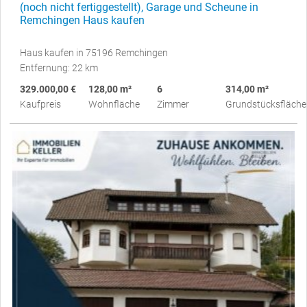
(noch nicht fertiggestellt), Garage und Scheune in
Remchingen Haus kaufen
Haus kaufen in 75196 Remchingen
Entfernung: 22 km
329.000,00 €
128,00 m²
6
314,00 m²
Kaufpreis
Wohnfläche
Zimmer
Grundstücksfläche