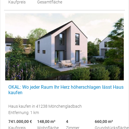
Kaufpreis
Gesamtfläche
OKAL: Wo jeder Raum Ihr Herz höherschlagen lässt Haus
kaufen
Haus kaufen in 41238 Mönchengladbach
Entfernung: 1 km
741.000,00 €
148,00 m²
4
660,00 m²
Kaufpreis
Wohnfläche
Zimmer
Grundstücksfläche