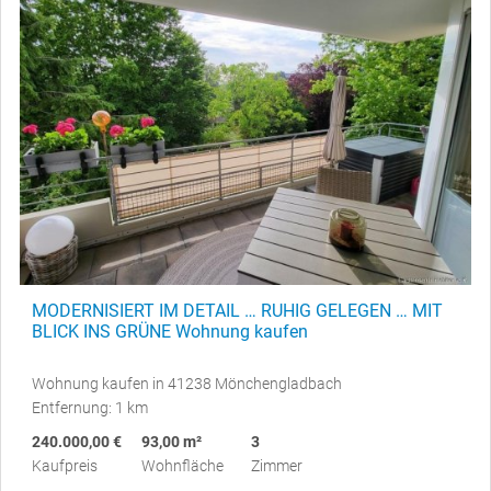
MODERNISIERT IM DETAIL … RUHIG GELEGEN … MIT
BLICK INS GRÜNE Wohnung kaufen
Wohnung kaufen in 41238 Mönchengladbach
Entfernung: 1 km
240.000,00 €
93,00 m²
3
Kaufpreis
Wohnfläche
Zimmer