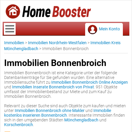
Mein Konto
Immobilien
>
Immobilien Nordrhein-Westfalen
>
Immobilien Kreis
Mönchengladbach
>
Immobilien Bonnenbroich
Immobilien Bonnenbroich
Immobilien Bonnenbroich ist eine Kategorie unter der folgende
Datenbankeinträge für Sie gefunden wurden. Eine alternative
Immobiliensuche führt zu
Immobilien Bonnenbroich Online Anzeigen
und
Immobilien Inserate Bonnenbroich von Privat
. 951 Objekte
umfasst der Immobilienbestand zur Miete und zum Kauf zu
Immobilien Bonnenbroich.
Relevant zu dieser Suche sind auch Objekte zum kaufen und mieten
unter
Immobilien Bonnenbroich ohne Makler
und
Immobilie
kostenlos inserieren Bonnenbroich
. Interessante Immobilien finden
sich in den umgebenden Städten
Mönchengladbach
und
Korschenbroich
.