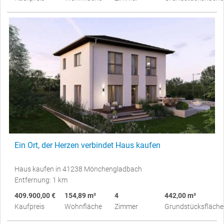
Ein Ort, der Herzen verbindet Haus kaufen
Haus kaufen in 41238 Mönchengladbach
Entfernung: 1 km
409.900,00 €
154,89 m²
4
442,00 m²
Kaufpreis
Wohnfläche
Zimmer
Grundstücksfläche