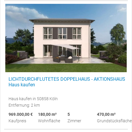
LICHTDURCHFLUTETES DOPPELHAUS - AKTIONSHAUS
Haus kaufen
Haus kaufen in 50858 Köln
Entfernung: 2 km
969.000,00 €
180,00 m²
5
470,00 m²
Kaufpreis
Wohnfläche
Zimmer
Grundstücksfläche