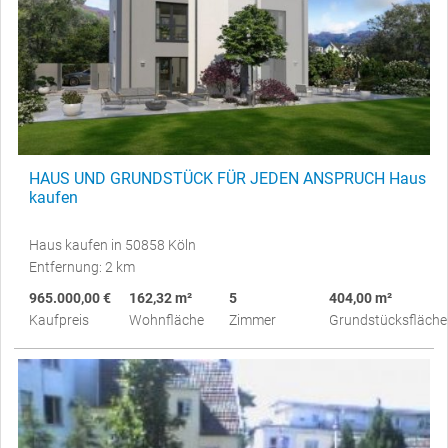
HAUS UND GRUNDSTÜCK FÜR JEDEN ANSPRUCH Haus
kaufen
Haus kaufen in 50858 Köln
Entfernung: 2 km
965.000,00 €
162,32 m²
5
404,00 m²
Kaufpreis
Wohnfläche
Zimmer
Grundstücksfläche