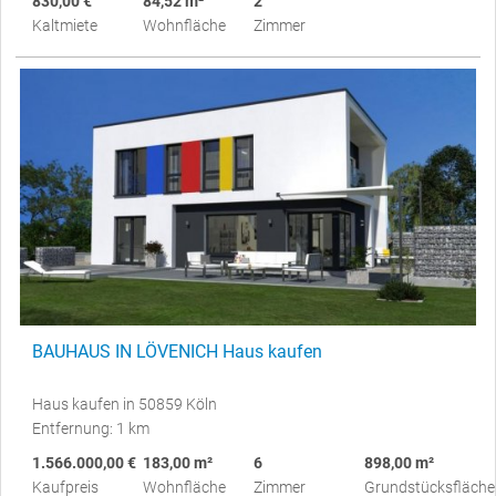
830,00 €
84,52 m²
2
Kaltmiete
Wohnfläche
Zimmer
BAUHAUS IN LÖVENICH Haus kaufen
Haus kaufen in 50859 Köln
Entfernung: 1 km
1.566.000,00 €
183,00 m²
6
898,00 m²
Kaufpreis
Wohnfläche
Zimmer
Grundstücksfläche