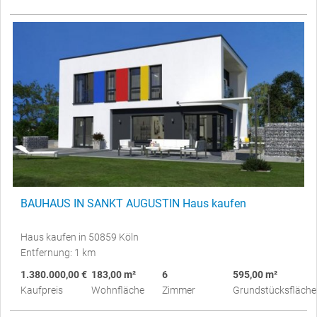
BAUHAUS IN SANKT AUGUSTIN Haus kaufen
Haus kaufen in 50859 Köln
Entfernung: 1 km
1.380.000,00 €
183,00 m²
6
595,00 m²
Kaufpreis
Wohnfläche
Zimmer
Grundstücksfläche