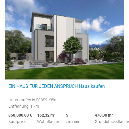
EIN HAUS FÜR JEDEN ANSPRUCH Haus kaufen
Haus kaufen in 50859 Köln
Entfernung: 1 km
850.000,00 €
162,32 m²
5
470,00 m²
Kaufpreis
Wohnfläche
Zimmer
Grundstücksfläche