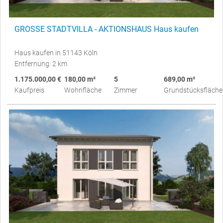
GROSSE STADTVILLA - AKTIONSHAUS Haus kaufen
Haus kaufen in 51143 Köln
Entfernung: 2 km
1.175.000,00 €
180,00 m²
5
689,00 m²
Kaufpreis
Wohnfläche
Zimmer
Grundstücksfläche