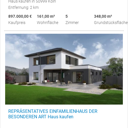
Haus kaufen in 50999 Köln
Entfernung: 2 km
897.000,00 €
161,00 m²
5
348,00 m²
Kaufpreis
Wohnfläche
Zimmer
Grundstücksfläche
REPRÄSENTATIVES EINFAMILIENHAUS DER
BESONDEREN ART Haus kaufen