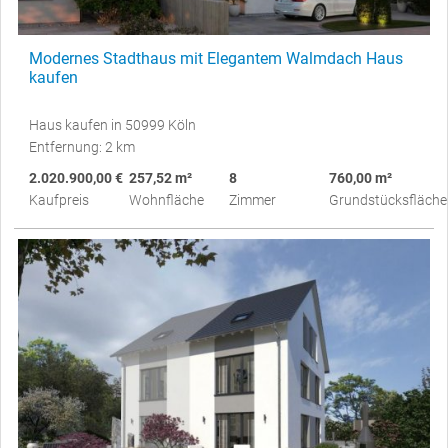
Modernes Stadthaus mit Elegantem Walmdach Haus
kaufen
Haus kaufen in 50999 Köln
Entfernung: 2 km
2.020.900,00 €
257,52 m²
8
760,00 m²
Kaufpreis
Wohnfläche
Zimmer
Grundstücksfläche