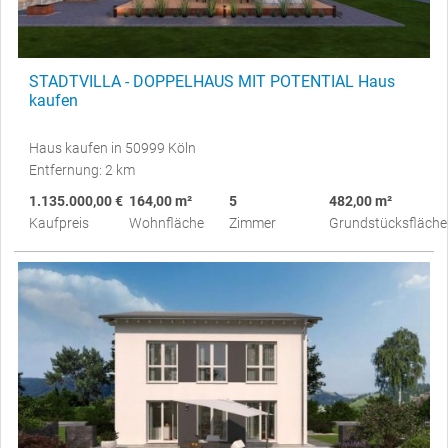
STADTVILLA - DOPPELHAUS MIT POTENTIAL Haus
kaufen
Haus kaufen in 50999 Köln
Entfernung: 2 km
1.135.000,00 €
164,00 m²
5
482,00 m²
Kaufpreis
Wohnfläche
Zimmer
Grundstücksfläche