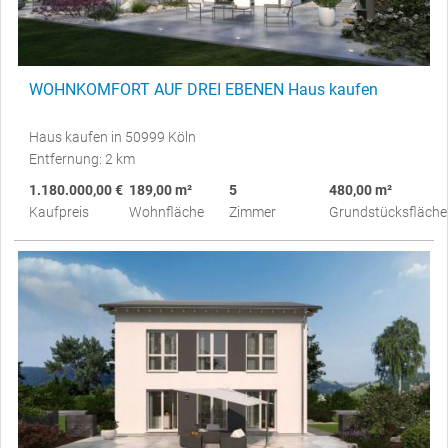
WOHNKOMFORT AUF DREI EBENEN Haus kaufen
Haus kaufen in 50999 Köln
Entfernung: 2 km
1.180.000,00 €
189,00 m²
5
480,00 m²
Kaufpreis
Wohnfläche
Zimmer
Grundstücksfläche