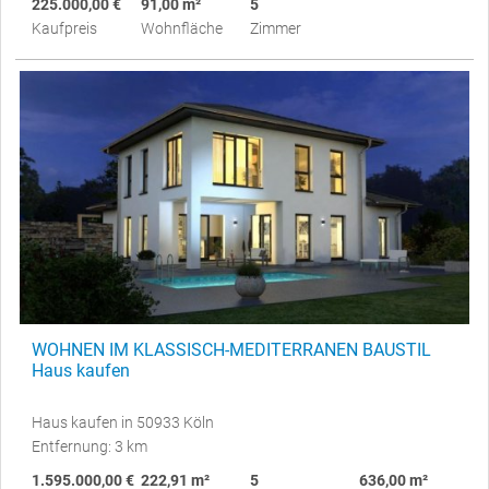
225.000,00 €
91,00 m²
5
Kaufpreis
Wohnfläche
Zimmer
WOHNEN IM KLASSISCH-MEDITERRANEN BAUSTIL
Haus kaufen
Haus kaufen in 50933 Köln
Entfernung: 3 km
1.595.000,00 €
222,91 m²
5
636,00 m²