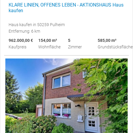
KLARE LINIEN, OFFENES LEBEN - AKTIONSHAUS Haus
kaufen
Haus kaufen in 50259 Pulheim
Entfernung: 6 km
962.000,00 €
154,00 m²
5
585,00 m²
Kaufpreis
Wohnfläche
Zimmer
Grundstücksfläche