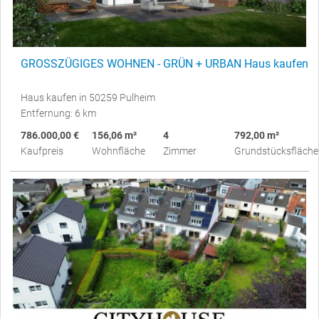
GROSSZÜGIGES WOHNEN - GRÜN + URBAN Haus kaufen
Haus kaufen in 50259 Pulheim
Entfernung: 6 km
786.000,00 €
156,06 m²
4
792,00 m²
Kaufpreis
Wohnfläche
Zimmer
Grundstücksfläche