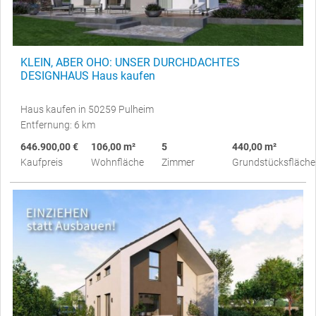
KLEIN, ABER OHO: UNSER DURCHDACHTES
DESIGNHAUS Haus kaufen
Haus kaufen in 50259 Pulheim
Entfernung: 6 km
646.900,00 €
106,00 m²
5
440,00 m²
Kaufpreis
Wohnfläche
Zimmer
Grundstücksfläche