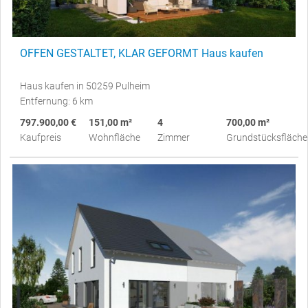
OFFEN GESTALTET, KLAR GEFORMT Haus kaufen
Haus kaufen in 50259 Pulheim
Entfernung: 6 km
797.900,00 €
151,00 m²
4
700,00 m²
Kaufpreis
Wohnfläche
Zimmer
Grundstücksfläche