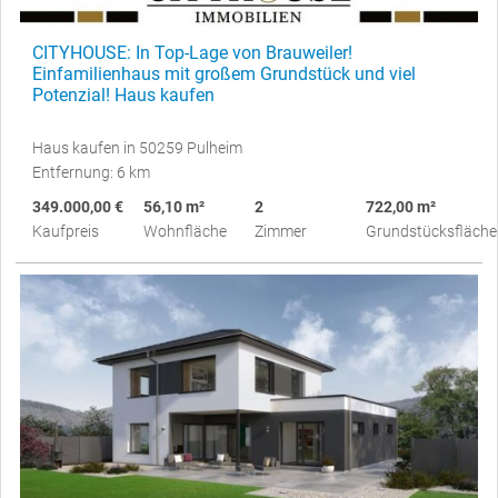
CITYHOUSE: In Top-Lage von Brauweiler!
Einfamilienhaus mit großem Grundstück und viel
Potenzial! Haus kaufen
Haus kaufen in 50259 Pulheim
Entfernung: 6 km
349.000,00 €
56,10 m²
2
722,00 m²
Kaufpreis
Wohnfläche
Zimmer
Grundstücksfläche