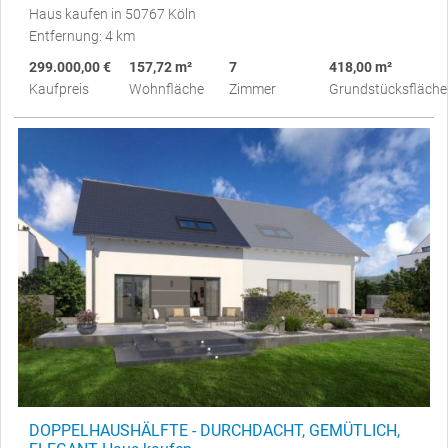
Haus kaufen in 50767 Köln
Entfernung: 4 km
299.000,00 €
157,72 m²
7
418,00 m²
Kaufpreis
Wohnfläche
Zimmer
Grundstücksfläche
DOPPELHAUSHÄLFTE - DURCHDACHT, GEMÜTLICH,