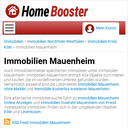
Mein Konto
Immobilien
>
Immobilien Nordrhein-Westfalen
>
Immobilien Kreis
Köln
>
Immobilien Mauenheim
Immobilien Mauenheim
Auch Immobilienmakler speicherten Immobilien unter
Immobilien
Mauenheim
. Immobilien Mauenheim enthält 454 Objekte zum mieten
und kaufen, die im vordefinierten Umkreis gefunden wurden.
Semantisch passend sind die Listenseiten
Immobilien Mauenheim
ohne Makler
und
Immobilie kostenlos inserieren Mauenheim
.
Eine alternative Immobiliensuche führt zu
Immobilien Mauenheim
Online Anzeigen
und
Immobilien Inserate Mauenheim von Privat
.
Interessante Immobilien finden sich in den umgebenden Städten
Köln
und
Leverkusen
.
RSS Feed Immobilien Mauenheim