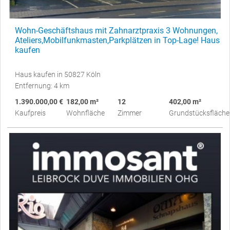
Wohn-Geschäftshaus mit Zahnarztpraxis 3 Wohnungen,
Ateliers,Mobilfunkmasten,Parkplätzen in Top-Lage! Haus
kaufen
Haus kaufen in 50827 Köln
Entfernung: 4 km
1.390.000,00 €
182,00 m²
12
402,00 m²
Kaufpreis
Wohnfläche
Zimmer
Grundstücksfläche