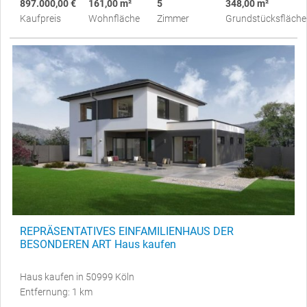
897.000,00 €
161,00 m²
5
348,00 m²
Kaufpreis
Wohnfläche
Zimmer
Grundstücksfläche
REPRÄSENTATIVES EINFAMILIENHAUS DER
BESONDEREN ART Haus kaufen
Haus kaufen in 50999 Köln
Entfernung: 1 km