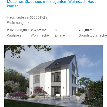
Modernes Stadthaus mit Elegantem Walmdach Haus
kaufen
Haus kaufen in 50999 Köln
Entfernung: 1 km
2.020.900,00 €
257,52 m²
8
760,00 m²
Kaufpreis
Wohnfläche
Zimmer
Grundstücksfläche