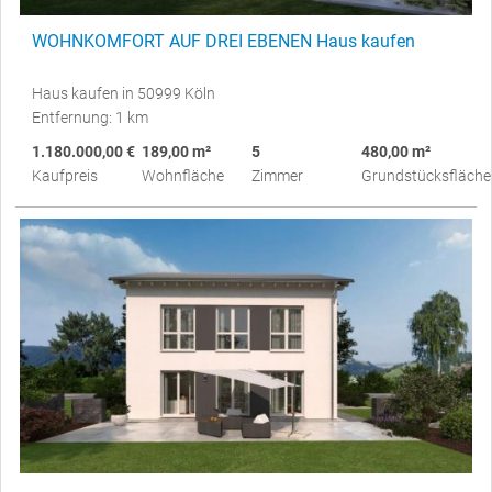
WOHNKOMFORT AUF DREI EBENEN Haus kaufen
Haus kaufen in 50999 Köln
Entfernung: 1 km
1.180.000,00 €
189,00 m²
5
480,00 m²
Kaufpreis
Wohnfläche
Zimmer
Grundstücksfläche