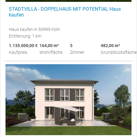
STADTVILLA - DOPPELHAUS MIT POTENTIAL Haus
kaufen
Haus kaufen in 50999 Köln
Entfernung: 1 km
1.135.000,00 €
164,00 m²
5
482,00 m²
Kaufpreis
Wohnfläche
Zimmer
Grundstücksfläche