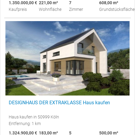
1.350.000,00 €
221,00 m²
7
608,00 m²
Kaufpreis
Wohnfläche
Zimmer
Grundstücksfläche
DESIGNHAUS DER EXTRAKLASSE Haus kaufen
Haus kaufen in 50999 Köln
Entfernung: 1 km
1.324.900,00 €
183,00 m²
5
500,00 m²