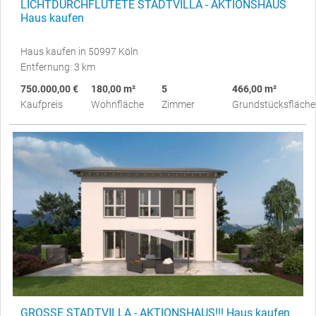
LICHTDURCHFLUTETE STADTVILLA - AKTIONSHAUS
Haus kaufen
Haus kaufen in 50997 Köln
Entfernung: 3 km
750.000,00 €
180,00 m²
5
466,00 m²
Kaufpreis
Wohnfläche
Zimmer
Grundstücksfläche
GROSSE STADTVILLA - AKTIONSHAUS!!! Haus kaufen