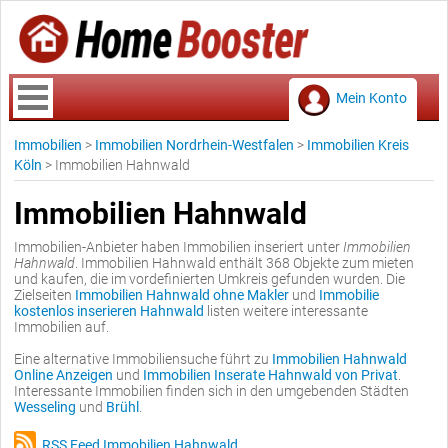
Mein Konto
Immobilien
>
Immobilien Nordrhein-Westfalen
>
Immobilien Kreis
Köln
>
Immobilien Hahnwald
Immobilien Hahnwald
Immobilien-Anbieter haben Immobilien inseriert unter
Immobilien
Hahnwald
. Immobilien Hahnwald enthält 368 Objekte zum mieten
und kaufen, die im vordefinierten Umkreis gefunden wurden. Die
Zielseiten
Immobilien Hahnwald ohne Makler
und
Immobilie
kostenlos inserieren Hahnwald
listen weitere interessante
Immobilien auf.
Eine alternative Immobiliensuche führt zu
Immobilien Hahnwald
Online Anzeigen
und
Immobilien Inserate Hahnwald von Privat
.
Interessante Immobilien finden sich in den umgebenden Städten
Wesseling
und
Brühl
.
RSS Feed Immobilien Hahnwald