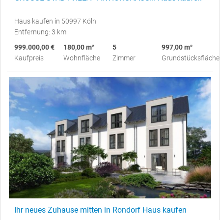
Haus kaufen in 50997 Köln
Entfernung: 3 km
999.000,00 €
180,00 m²
5
997,00 m²
Kaufpreis
Wohnfläche
Zimmer
Grundstücksfläche
Ihr neues Zuhause mitten in Rondorf Haus kaufen