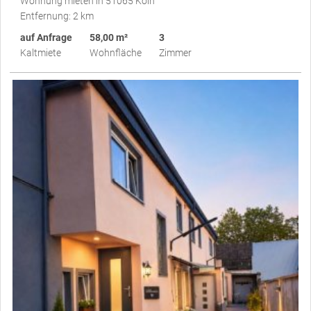
Wohnung mieten in 51065 Köln
Entfernung: 2 km
auf Anfrage
58,00 m²
3
Kaltmiete
Wohnfläche
Zimmer