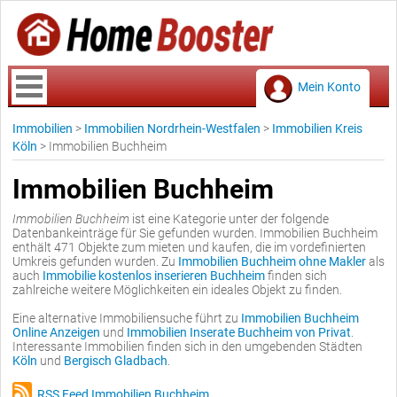
Mein Konto
Immobilien
>
Immobilien Nordrhein-Westfalen
>
Immobilien Kreis
Köln
>
Immobilien Buchheim
Immobilien Buchheim
Immobilien Buchheim
ist eine Kategorie unter der folgende
Datenbankeinträge für Sie gefunden wurden. Immobilien Buchheim
enthält 471 Objekte zum mieten und kaufen, die im vordefinierten
Umkreis gefunden wurden. Zu
Immobilien Buchheim ohne Makler
als
auch
Immobilie kostenlos inserieren Buchheim
finden sich
zahlreiche weitere Möglichkeiten ein ideales Objekt zu finden.
Eine alternative Immobiliensuche führt zu
Immobilien Buchheim
Online Anzeigen
und
Immobilien Inserate Buchheim von Privat
.
Interessante Immobilien finden sich in den umgebenden Städten
Köln
und
Bergisch Gladbach
.
RSS Feed Immobilien Buchheim