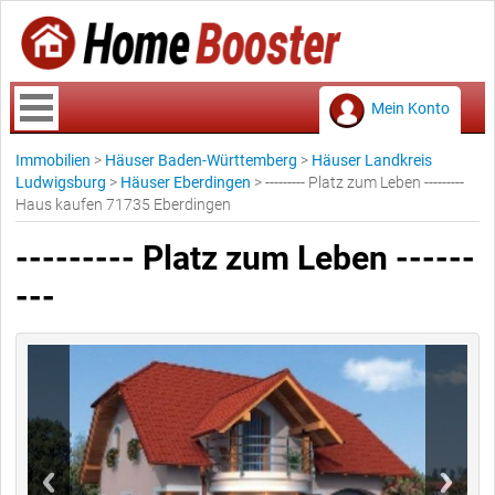
Mein Konto
Immobilien
>
Häuser Baden-Württemberg
>
Häuser Landkreis
Ludwigsburg
>
Häuser Eberdingen
>
--------- Platz zum Leben ---------
Haus kaufen 71735 Eberdingen
--------- Platz zum Leben ------
---