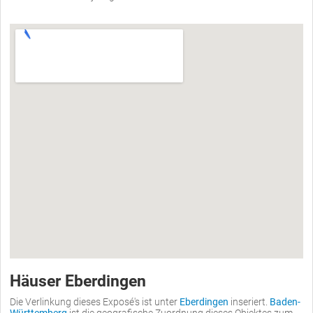
Häuser Eberdingen
Die Verlinkung dieses Exposé's ist unter
Eberdingen
inseriert.
Baden-
Württemberg
ist die geografische Zuordnung dieses Objektes zum